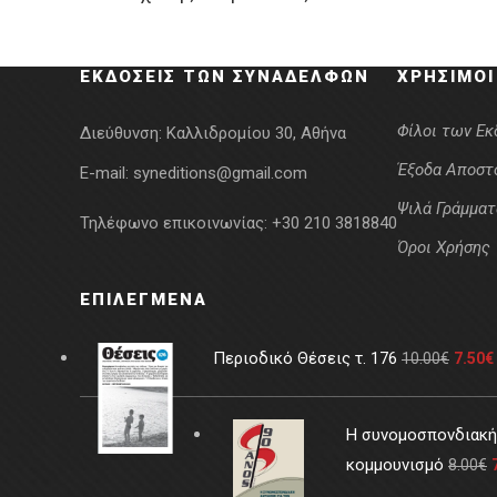
was:
τιμή
15.00€.
είναι:
ΕΚΔΌΣΕΙΣ ΤΩΝ ΣΥΝΑΔΈΛΦΩΝ
ΧΡΉΣΙΜΟΙ
10.50€.
Φίλοι των Ε
Διεύθυνση:
Καλλιδρομίου 30, Αθήνα
Έξοδα Αποστ
E-mail:
syneditions@gmail.com
Ψιλά Γράμματ
Τηλέφωνο επικοινωνίας:
+30 210 3818840
Όροι Χρήσης
ΕΠΙΛΕΓΜΈΝΑ
Περιοδικό Θέσεις τ. 176
10.00
€
7.50
€
Η συνομοσπονδιακή 
κομμουνισμό
8.00
€