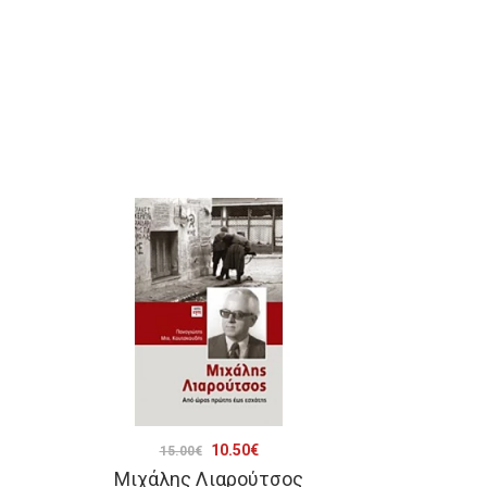
Original
Η
10.50
€
15.00
€
Μιχάλης Λιαρούτσος
price
τρέχουσα