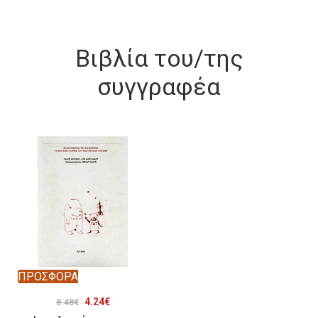
Βιβλία του/της
συγγραφέα
ΠΡΟΣΦΟΡΑ
Original
Η
4.24
€
8.48
€