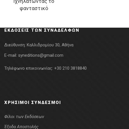
Ιχνηλατώντας το
price
τρέχουσα
φανταστικό
was:
τιμή
8.48€.
είναι:
4.24€.
ΕΚΔΌΣΕΙΣ ΤΩΝ ΣΥΝΑΔΈΛΦΩΝ
Διεύθυνση:
Καλλιδρομίου 30, Αθήνα
E-mail:
syneditions@gmail.com
Τηλέφωνο επικοινωνίας:
+30 210 3818840
ΧΡΉΣΙΜΟΙ ΣΎΝΔΕΣΜΟΙ
Φίλοι των Εκδόσεων
Έξοδα Αποστολής