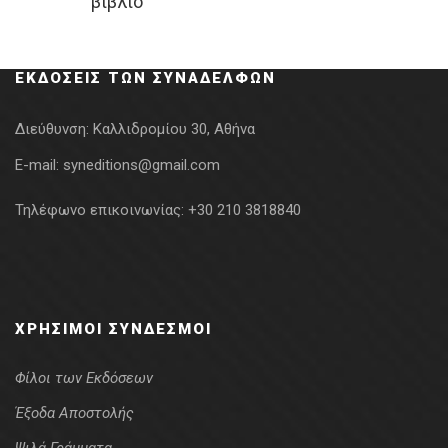
βιβλίο
was:
τιμή
14.00€.
είναι:
11.20€.
ΕΚΔΌΣΕΙΣ ΤΩΝ ΣΥΝΑΔΈΛΦΩΝ
Διεύθυνση:
Καλλιδρομίου 30, Αθήνα
E-mail:
syneditions@gmail.com
Τηλέφωνο επικοινωνίας:
+30 210 3818840
ΧΡΉΣΙΜΟΙ ΣΎΝΔΕΣΜΟΙ
Φίλοι των Εκδόσεων
Έξοδα Αποστολής