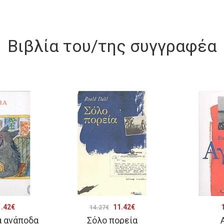
Βιβλία του/της συγγραφέα
iginal
Η
Original
Η
.42
€
11.42
€
14.27
€
α ανάποδα
Σόλο πορεία
ice
τρέχουσα
price
τρέχουσα