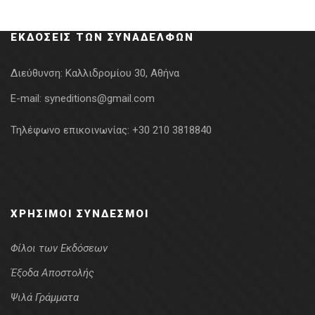
was:
τιμή
29.68€.
είναι:
ΕΚΔΌΣΕΙΣ ΤΩΝ ΣΥΝΑΔΈΛΦΩΝ
23.74€.
Διεύθυνση:
Καλλιδρομίου 30, Αθήνα
E-mail:
syneditions@gmail.com
Τηλέφωνο επικοινωνίας:
+30 210 3818840
ΧΡΉΣΙΜΟΙ ΣΎΝΔΕΣΜΟΙ
Φίλοι των Εκδόσεων
Έξοδα Αποστολής
Ψιλά Γράμματα