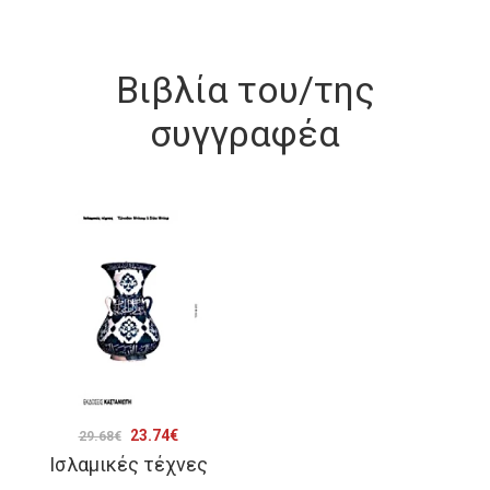
Βιβλία του/της
συγγραφέα
Original
Η
23.74
€
29.68
€
Ισλαμικές τέχνες
price
τρέχουσα