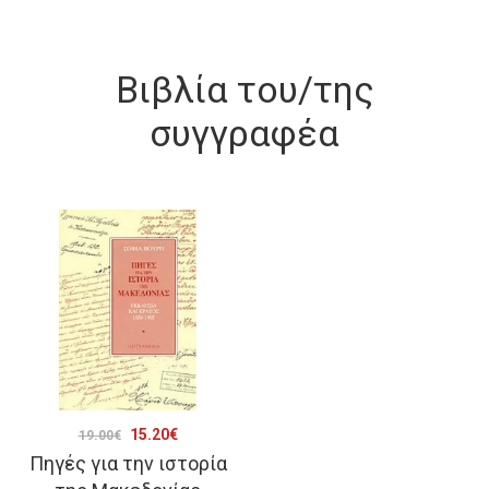
Βιβλία του/της
συγγραφέα
Original
Η
15.20
€
19.00
€
Πηγές για την ιστορία
price
τρέχουσα