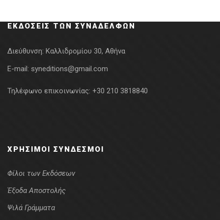
was:
τιμή
19.08€.
είναι:
ΕΚΔΌΣΕΙΣ ΤΩΝ ΣΥΝΑΔΈΛΦΩΝ
15.26€.
Διεύθυνση:
Καλλιδρομίου 30, Αθήνα
E-mail:
syneditions@gmail.com
Τηλέφωνο επικοινωνίας:
+30 210 3818840
ΧΡΉΣΙΜΟΙ ΣΎΝΔΕΣΜΟΙ
Φίλοι των Εκδόσεων
Έξοδα Αποστολής
Ψιλά Γράμματα