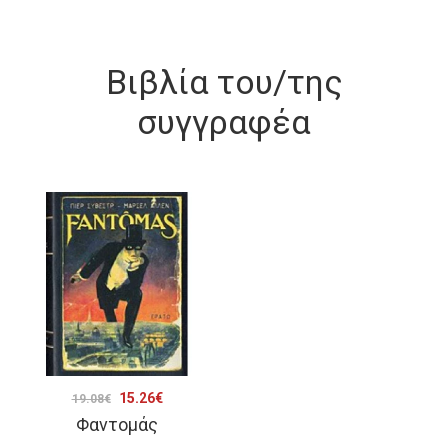
Βιβλία του/της
συγγραφέα
Original
Η
15.26
€
19.08
€
Φαντομάς
price
τρέχουσα