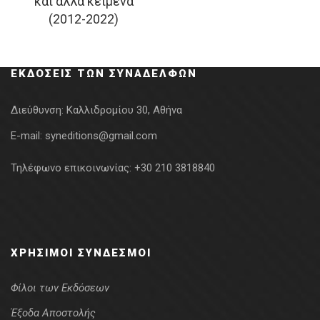
και άλλα κείμενα
was:
τιμή
(2012-2022)
18.00€.
είναι:
16.20€.
ΕΚΔΌΣΕΙΣ ΤΩΝ ΣΥΝΑΔΈΛΦΩΝ
Διεύθυνση:
Καλλιδρομίου 30, Αθήνα
E-mail:
syneditions@gmail.com
Τηλέφωνο επικοινωνίας:
+30 210 3818840
ΧΡΉΣΙΜΟΙ ΣΎΝΔΕΣΜΟΙ
Φίλοι των Εκδόσεων
Έξοδα Αποστολής