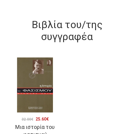
Βιβλία του/της
συγγραφέα
Original
Η
25.60
€
32.00
€
Μια ιστορία του
price
τρέχουσα