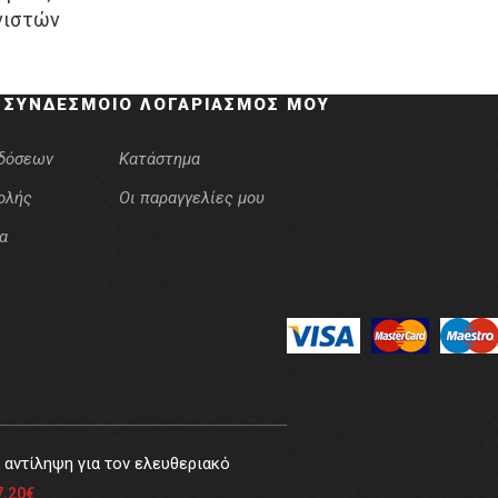
νιστών
s:
τιμή
.50€.
είναι:
15.60€.
 ΣΎΝΔΕΣΜΟΙ
Ο ΛΟΓΑΡΙΑΣΜΌΣ ΜΟΥ
κδόσεων
Κατάστημα
ολής
Οι παραγγελίες μου
α
αντίληψη για τον ελευθεριακό
7.20
€