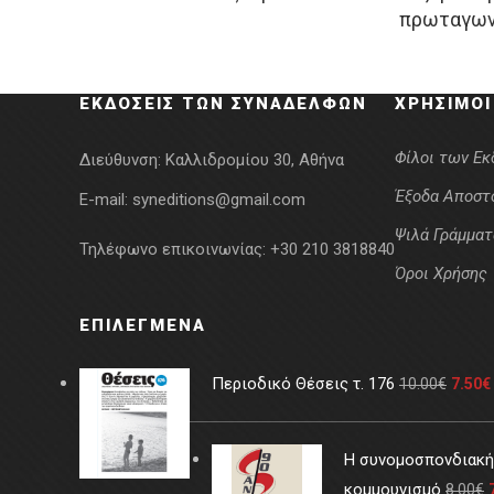
πρωταγω
was:
τιμή
wa
15.00€.
είναι:
19
12.00€.
ΕΚΔΌΣΕΙΣ ΤΩΝ ΣΥΝΑΔΈΛΦΩΝ
ΧΡΉΣΙΜΟΙ
Φίλοι των Ε
Διεύθυνση:
Καλλιδρομίου 30, Αθήνα
Έξοδα Αποστ
E-mail:
syneditions@gmail.com
Ψιλά Γράμματ
Τηλέφωνο επικοινωνίας:
+30 210 3818840
Όροι Χρήσης
ΕΠΙΛΕΓΜΈΝΑ
Περιοδικό Θέσεις τ. 176
10.00
€
7.50
€
Η συνομοσπονδιακή 
κομμουνισμό
8.00
€