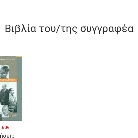
Βιβλία του/της συγγραφέα
iginal
Η
.60
€
ήσεις
ice
τρέχουσα