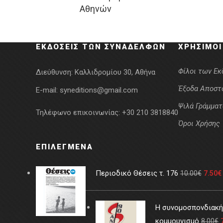
Αθηνών
was:
τιμή
7.10€.
είναι:
5.68€.
ΕΚΔΌΣΕΙΣ ΤΩΝ ΣΥΝΑΔΈΛΦΩΝ
ΧΡΉΣΙΜΟΙ
Φίλοι των Ε
Διεύθυνση:
Καλλιδρομίου 30, Αθήνα
Έξοδα Αποστ
E-mail:
syneditions@gmail.com
Ψιλά Γράμματ
Τηλέφωνο επικοινωνίας:
+30 210 3818840
Όροι Χρήσης
ΕΠΙΛΕΓΜΈΝΑ
Περιοδικό Θέσεις τ. 176
10.00
€
7.50
€
Η συνομοσπονδιακή 
κομμουνισμό
8.00
€