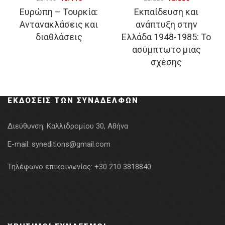
Ευρώπη – Τουρκία:
Εκπαίδευση και
price
τρέχουσα
price
τρέχουσα
Αντανακλάσεις και
ανάπτυξη στην
was:
τιμή
was:
τιμή
διαθλάσεις
Ελλάδα 1948-1985: Το
20.14€.
είναι:
23.32€.
είναι:
ασύμπτωτο μιας
16.11€.
18.66€.
σχέσης
ΕΚΔΌΣΕΙΣ ΤΩΝ ΣΥΝΑΔΈΛΦΩΝ
Διεύθυνση:
Καλλιδρομίου 30, Αθήνα
E-mail:
syneditions@gmail.com
Τηλέφωνο επικοινωνίας:
+30 210 3818840