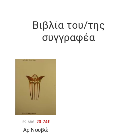
Βιβλία του/της
συγγραφέα
Original
Η
23.74
€
29.68
€
Αρ Νουβώ
price
τρέχουσα