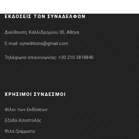
was:
τιμή
29.68€.
είναι:
ΕΚΔΌΣΕΙΣ ΤΩΝ ΣΥΝΑΔΈΛΦΩΝ
23.74€.
Διεύθυνση:
Καλλιδρομίου 30, Αθήνα
E-mail:
syneditions@gmail.com
Τηλέφωνο επικοινωνίας:
+30 210 3818840
ΧΡΉΣΙΜΟΙ ΣΎΝΔΕΣΜΟΙ
Φίλοι των Εκδόσεων
Έξοδα Αποστολής
Ψιλά Γράμματα