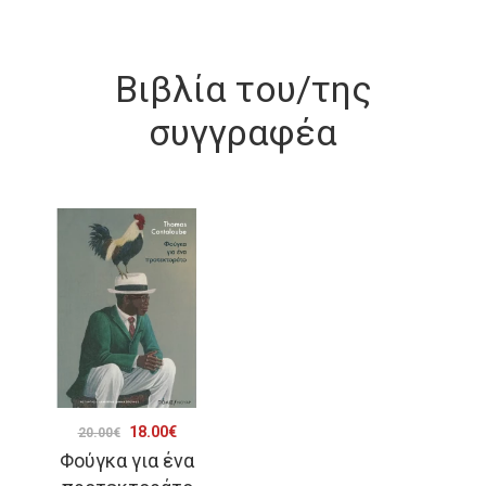
Βιβλία του/της
συγγραφέα
Original
Η
18.00
€
20.00
€
Φούγκα για ένα
price
τρέχουσα