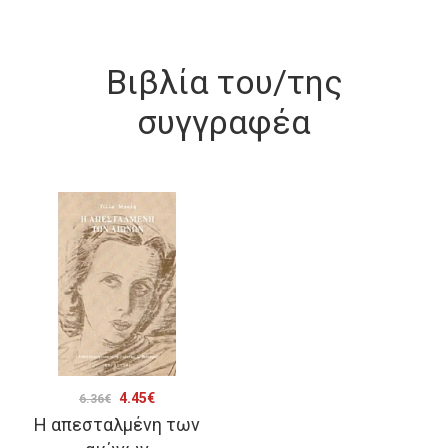
Βιβλία του/της
συγγραφέα
Original
Η
4.45
€
6.36
€
Η απεσταλμένη των
price
τρέχουσα