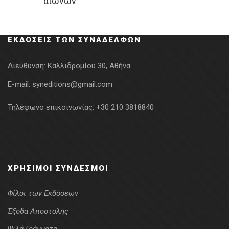
αιώνων
was:
τιμή
6.36€.
είναι:
4.45€.
ΕΚΔΌΣΕΙΣ ΤΩΝ ΣΥΝΑΔΈΛΦΩΝ
Διεύθυνση:
Καλλιδρομίου 30, Αθήνα
E-mail:
syneditions@gmail.com
Τηλέφωνο επικοινωνίας:
+30 210 3818840
ΧΡΉΣΙΜΟΙ ΣΎΝΔΕΣΜΟΙ
Φίλοι των Εκδόσεων
Έξοδα Αποστολής