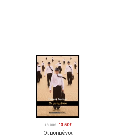
Original
Η
13.50
€
18.00
€
Οι μυημένοι
price
τρέχουσα