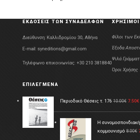
was:
τιμή
18.00€.
είναι:
ΕΚΔΌΣΕΙΣ ΤΩΝ ΣΥΝΑΔΈΛΦΩΝ
ΧΡΉΣΙΜΟΙ
13.50€.
Φίλοι των Ε
Διεύθυνση:
Καλλιδρομίου 30, Αθήνα
Έξοδα Αποστ
E-mail:
syneditions@gmail.com
Ψιλά Γράμματ
Τηλέφωνο επικοινωνίας:
+30 210 3818840
Όροι Χρήσης
ΕΠΙΛΕΓΜΈΝΑ
Περιοδικό Θέσεις τ. 176
10.00
€
7.50
€
Η συνομοσπονδιακή 
κομμουνισμό
8.00
€