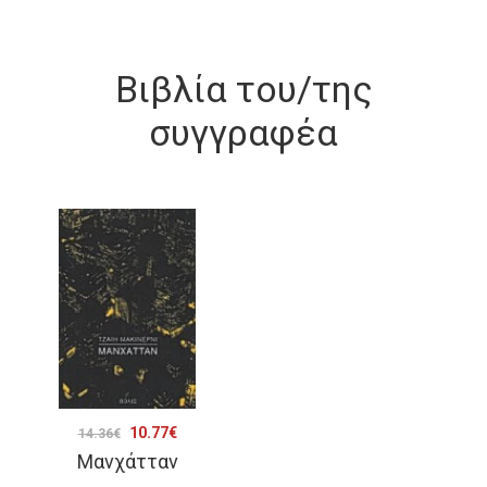
Βιβλία του/της
συγγραφέα
Original
Η
10.77
€
14.36
€
Μανχάτταν
price
τρέχουσα