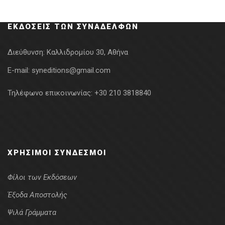
was:
τιμή
14.36€.
είναι:
ΕΚΔΌΣΕΙΣ ΤΩΝ ΣΥΝΑΔΈΛΦΩΝ
10.77€.
Διεύθυνση:
Καλλιδρομίου 30, Αθήνα
E-mail:
syneditions@gmail.com
Τηλέφωνο επικοινωνίας:
+30 210 3818840
ΧΡΉΣΙΜΟΙ ΣΎΝΔΕΣΜΟΙ
Φίλοι των Εκδόσεων
Έξοδα Αποστολής
Ψιλά Γράμματα