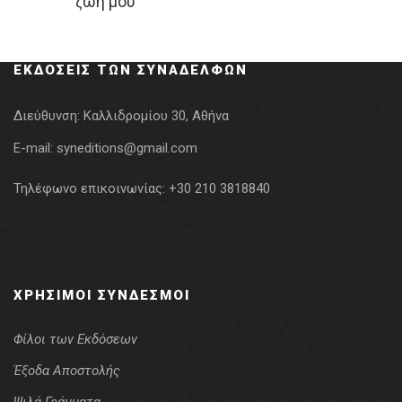
ζωή μου
was:
τιμή
20.00€.
είναι:
14.00€.
ΕΚΔΌΣΕΙΣ ΤΩΝ ΣΥΝΑΔΈΛΦΩΝ
Διεύθυνση:
Καλλιδρομίου 30, Αθήνα
E-mail:
syneditions@gmail.com
Τηλέφωνο επικοινωνίας:
+30 210 3818840
ΧΡΉΣΙΜΟΙ ΣΎΝΔΕΣΜΟΙ
Φίλοι των Εκδόσεων
Έξοδα Αποστολής