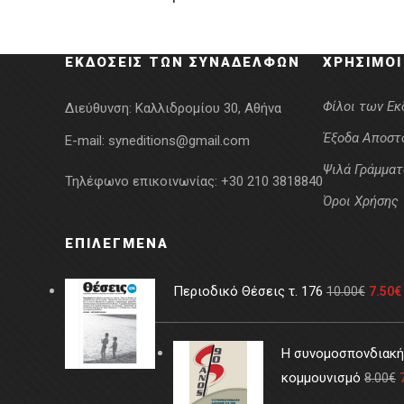
was:
τιμή
12.48€.
είναι:
ΕΚΔΌΣΕΙΣ ΤΩΝ ΣΥΝΑΔΈΛΦΩΝ
ΧΡΉΣΙΜΟΙ
8.74€.
Φίλοι των Ε
Διεύθυνση:
Καλλιδρομίου 30, Αθήνα
Έξοδα Αποστ
E-mail:
syneditions@gmail.com
Ψιλά Γράμματ
Τηλέφωνο επικοινωνίας:
+30 210 3818840
Όροι Χρήσης
ΕΠΙΛΕΓΜΈΝΑ
Περιοδικό Θέσεις τ. 176
10.00
€
7.50
€
Η συνομοσπονδιακή 
κομμουνισμό
8.00
€