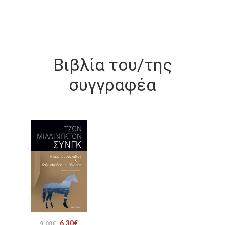
Βιβλία του/της
συγγραφέα
Original
Η
6.30
€
9.00
€