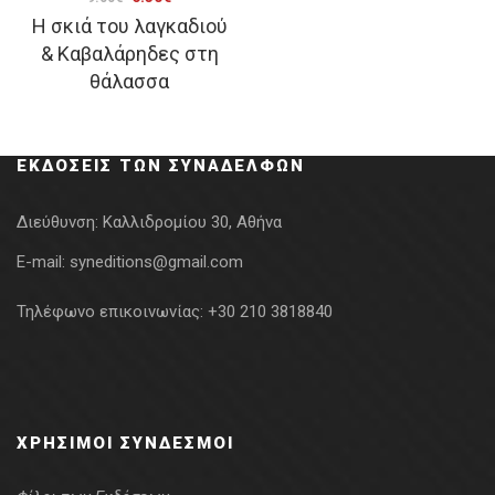
Η σκιά του λαγκαδιού
price
τρέχουσα
& Καβαλάρηδες στη
was:
τιμή
θάλασσα
9.00€.
είναι:
6.30€.
ΕΚΔΌΣΕΙΣ ΤΩΝ ΣΥΝΑΔΈΛΦΩΝ
Διεύθυνση:
Καλλιδρομίου 30, Αθήνα
E-mail:
syneditions@gmail.com
Τηλέφωνο επικοινωνίας:
+30 210 3818840
ΧΡΉΣΙΜΟΙ ΣΎΝΔΕΣΜΟΙ