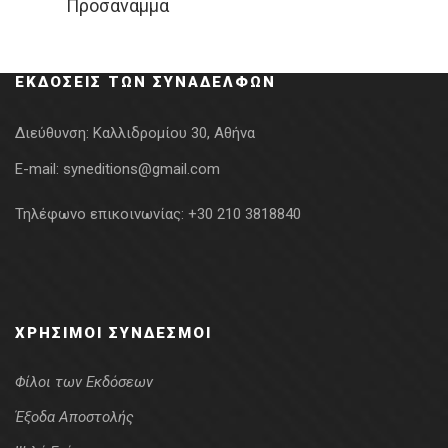
Προσάναμμα
price
τρέχουσα
was:
τιμή
6.00€.
είναι:
ΕΚΔΌΣΕΙΣ ΤΩΝ ΣΥΝΑΔΈΛΦΩΝ
1.50€.
Διεύθυνση:
Καλλιδρομίου 30, Αθήνα
E-mail:
syneditions@gmail.com
Τηλέφωνο επικοινωνίας:
+30 210 3818840
ΧΡΉΣΙΜΟΙ ΣΎΝΔΕΣΜΟΙ
Φίλοι των Εκδόσεων
Έξοδα Αποστολής