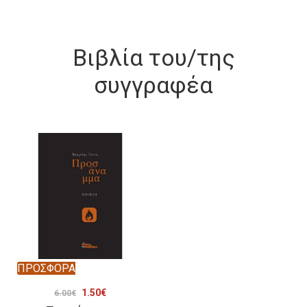
Βιβλία του/της
συγγραφέα
ΠΡΟΣΦΟΡΑ
Original
Η
1.50
€
6.00
€