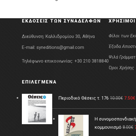
was:
τιμή
16.50€.
είναι:
ΕΚΔΌΣΕΙΣ ΤΩΝ ΣΥΝΑΔΈΛΦΩΝ
ΧΡΉΣΙΜΟΙ
13.20€.
Φίλοι των Ε
Διεύθυνση:
Καλλιδρομίου 30, Αθήνα
Έξοδα Αποστ
E-mail:
syneditions@gmail.com
Ψιλά Γράμματ
Τηλέφωνο επικοινωνίας:
+30 210 3818840
Όροι Χρήσης
ΕΠΙΛΕΓΜΈΝΑ
Περιοδικό Θέσεις τ. 176
10.00
€
7.50
€
Η συνομοσπονδιακή 
κομμουνισμό
8.00
€