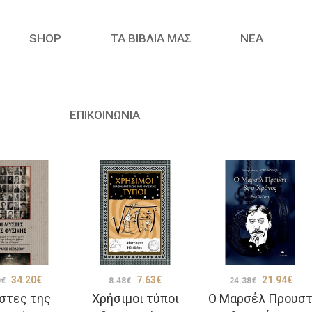
SHOP
ΤΑ ΒΙΒΛΙΑ ΜΑΣ
ΝΈΑ
ΕΠΙΚΟΙΝΩΝΙΑ
Original
Η
Original
Η
Original
Η
34.20
€
7.63
€
21.94
€
0
€
8.48
€
24.38
€
ύστες της
Χρήσιμοι τύποι
Ο Μαρσέλ Προυσ
price
τρέχουσα
price
τρέχουσα
price
τρέ