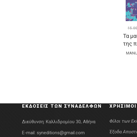
15.0
Τα μ
της 
MANU
ΕΚΔΌΣΕΙΣ ΤΩΝ ΣΥΝΑΔΈΛΦΩΝ
ΧΡΉΣΙΜΟΙ
Φίλοι των Ε
Διεύθυνση:
Καλλιδρομίου 30, Αθήνα
Έξοδα Αποστ
E-mail:
syneditions@gmail.com