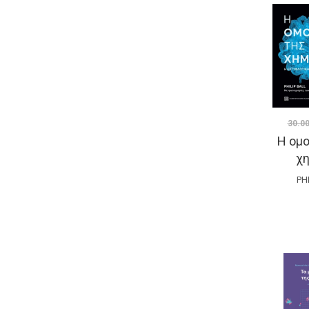
30.0
Η ομ
χη
PH