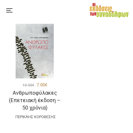
Original
Η
7.00
€
10.00
€
Ανθρωποφύλακες
price
τρέχουσα
(Επετειακή έκδοση –
was:
τιμή
50 χρόνια)
10.00€.
είναι:
ΠΕΡΙΚΛΉΣ ΚΟΡΟΒΈΣΗΣ
7.00€.