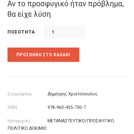
was:
τιμή
Αν το προσφυγικό ήταν πρόβλημα,
14.00€.
είναι:
θα είχε λύση
10.50€.
ΠΟΣΌΤΗΤΑ
ΠΡΟΣΘΉΚΗ ΣΤΟ ΚΑΛΆΘΙ
Συγγραφέας:
Δημήτρης Χριστόπουλος
ISBN:
978-960-435-730-7
Κατηγορίες:
ΜΕΤΑΝΑΣΤΕΥΤΙΚΟ/ΠΡΟΣΦΥΓΙΚΟ
,
ΠΟΛΙΤΙΚΟ ΔΟΚΙΜΙΟ