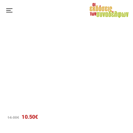
Original
Η
10.50
€
14.00
€
price
τρέχουσα