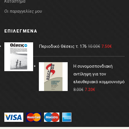
Κατάστημα
Οι παραγγελίες μου
ΕΠΙΛΕΓΜΈΝΑ
Περιοδικό Θέσεις τ. 176
10.00
€
7.50
€
Η συνομοσπονδιακή
αντίληψη για τον
ελευθεριακό κομμουνισμό
8.00
€
7.20
€