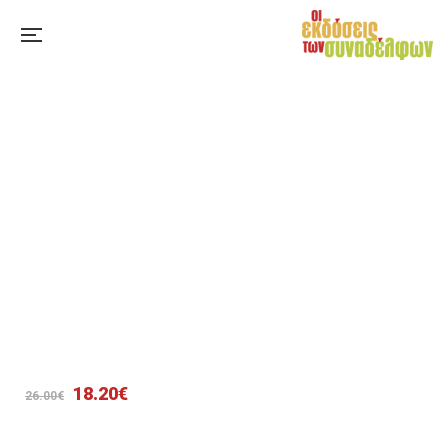
Original
Η
18.20
€
26.00
€
price
τρέχουσα