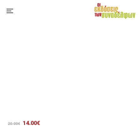
Original
Η
14.00
€
20.00
€
price
τρέχουσα