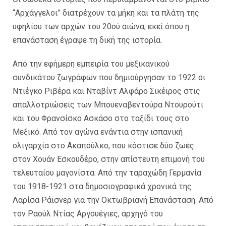
“Αρχάγγελοι” διατρέχουν τα μήκη και τα πλάτη της
υφηλίου των αρχών του 20ού αιώνα, εκεί όπου η
επανάσταση έγραψε τη δική της ιστορία.
Από την εφήμερη εμπειρία του μεξικανικού
συνδικάτου ζωγράφων που δημιούργησαν το 1922 οι
Ντιέγκο Ριβέρα και Νταβίντ Αλφάρο Σικέιρος στις
απαλλοτριώσεις των Μπουεναβεντούρα Ντουρούτι
και του Φρανσίσκο Ασκάσο στο ταξίδι τους στο
Μεξικό. Από τον αγώνα ενάντια στην ισπανική
ολιγαρχία στο Ακαπούλκο, που κόστισε δύο ζωές
στον Χουάν Εσκουδέρο, στην απίστευτη επιμονή του
τελευταίου μαγονίστα. Από την ταραχώδη Γερμανία
του 1918-1921 στα δημοσιογραφικά χρονικά της
Λαρίσα Ράισνερ για την Οκτωβριανή Επανάσταση. Από
τον Ραούλ Ντίας Αργουέγιες, αρχηγό του