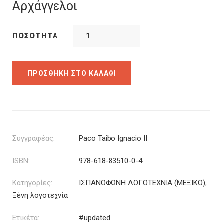
was:
τιμή
Αρχάγγελοι
20.00€.
είναι:
14.00€.
ΠΟΣΌΤΗΤΑ
ΠΡΟΣΘΉΚΗ ΣΤΟ ΚΑΛΆΘΙ
Συγγραφέας:
Paco Taibo Ignacio II
ISBN:
978-618-83510-0-4
Κατηγορίες:
ΙΣΠΑΝΟΦΩΝΗ ΛΟΓΟΤΕΧΝΙΑ (ΜΕΞΙΚΟ)
,
Ξένη λογοτεχνία
Ετικέτα:
#updated