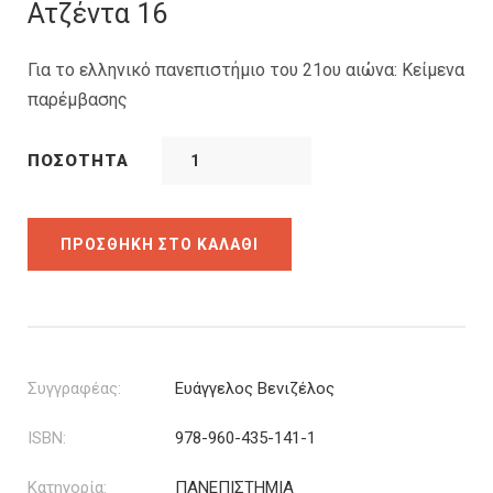
was:
τιμή
Ατζέντα 16
9.13€.
είναι:
6.85€.
Για το ελληνικό πανεπιστήμιο του 21ου αιώνα: Κείμενα
παρέμβασης
ΠΟΣΌΤΗΤΑ
ΠΡΟΣΘΉΚΗ ΣΤΟ ΚΑΛΆΘΙ
Συγγραφέας:
Ευάγγελος Βενιζέλος
ISBN:
978-960-435-141-1
Κατηγορία:
ΠΑΝΕΠΙΣΤΗΜΙΑ