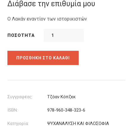
was:
τιμή
Διάβασε την επιθυμία μου
26.00€.
είναι:
20.80€.
Ο Λακάν εναντίον των ιστορικιστών
ΠΟΣΌΤΗΤΑ
ΠΡΟΣΘΉΚΗ ΣΤΟ ΚΑΛΆΘΙ
Συγγραφέας:
Τζόαν Κόπζεκ
ISBN:
978-960-348-323-6
Κατηγορία:
ΨΥΧΑΝΑΛΥΣΗ ΚΑΙ ΦΙΛΟΣΟΦΙΑ