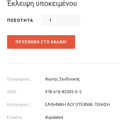
was:
τιμή
Έκλειψη υποκειμένου
6.00€.
είναι:
4.20€.
ΠΟΣΌΤΗΤΑ
ΠΡΟΣΘΉΚΗ ΣΤΟ ΚΑΛΆΘΙ
Συγγραφέας:
Φώτης Σενδουκάς
ISBN:
978-618-82505-0-5
Κατηγορίες:
ΕΛΛΗΝΙΚΗ ΛΟΓΟΤΕΧΝΙΑ
,
ΠΟΙΗΣΗ
Ετικέτα:
#updated