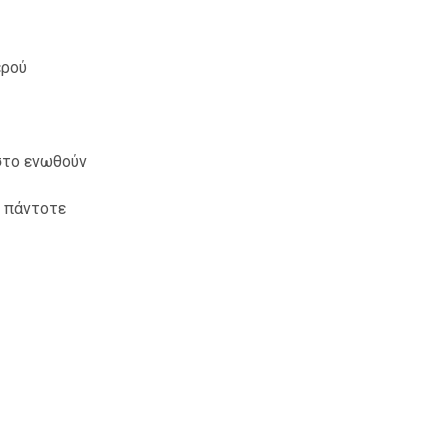
ερού
στο ενωθούν
ό πάντοτε