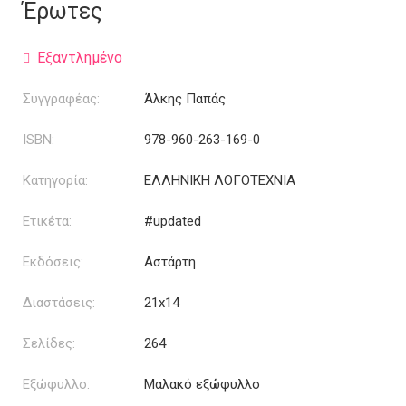
was:
τιμή
Έρωτες
15.00€.
είναι:
12.00€.
Εξαντλημένο
Συγγραφέας:
Άλκης Παπάς
ISBN:
978-960-263-169-0
Κατηγορία:
ΕΛΛΗΝΙΚΗ ΛΟΓΟΤΕΧΝΙΑ
Ετικέτα:
#updated
Εκδόσεις:
Αστάρτη
Διαστάσεις:
21x14
Σελίδες:
264
Εξώφυλλο:
Μαλακό εξώφυλλο