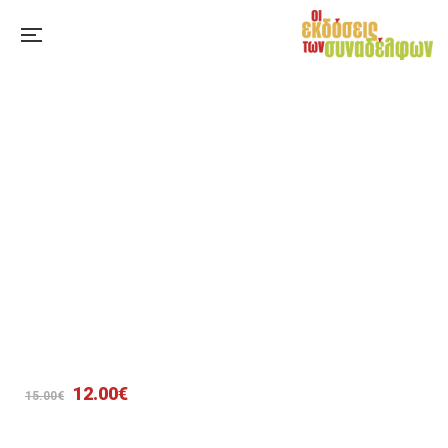
Original
Η
12.00
€
15.00
€
price
τρέχουσα