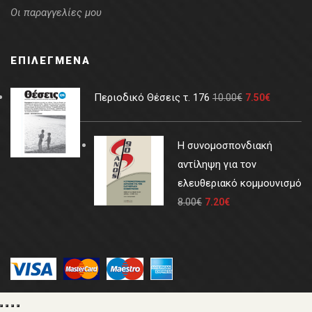
Οι παραγγελίες μου
ΕΠΙΛΕΓΜΈΝΑ
Περιοδικό Θέσεις τ. 176
10.00
€
7.50
€
Η συνομοσπονδιακή
αντίληψη για τον
ελευθεριακό κομμουνισμό
8.00
€
7.20
€