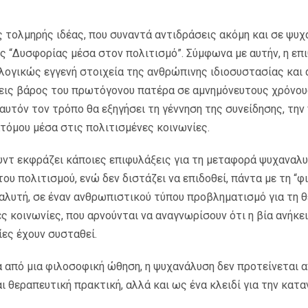
ς τολμηρής ιδέας, που συναντά αντιδράσεις ακόμη και σε ψυχ
ης “Δυσφορίας μέσα στον πολιτισμό”. Σύμφωνα με αυτήν, η επ
λογικώς εγγενή στοιχεία της ανθρώπινης ιδιοσυστασίας και
ι εις βάρος του πρωτόγονου πατέρα σε αμνημόνευτους χρόνου
αυτόν τον τρόπο θα εξηγήσει τη γέννηση της συνείδησης, την
ατόμου μέσα στις πολιτισμένες κοινωνίες.
υντ εκφράζει κάποιες επιφυλάξεις για τη μεταφορά ψυχαναλ
ου πολιτισμού, ενώ δεν διστάζει να επιδοθεί, πάντα με τη “
λυτή, σε έναν ανθρωπιστικού τύπου προβληματισμό για τη θ
ς κοινωνίες, που αρνούνται να αναγνωρίσουν ότι η βία ανήκε
ίες έχουν συσταθεί.
α από μια φιλοσοφική ώθηση, η ψυχανάλυση δεν προτείνεται 
ι θεραπευτική πρακτική, αλλά και ως ένα κλειδί για την κατ