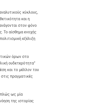
αναλυτικούς κύκλους,
ιθετικότητα και η
 ανάγονται στον φόνο
ς. Το αίσθημα ενοχής
 πολιτισμική εξέλιξη
υτικών όρων στο
φιλική ουδετερότητα”
έση και το μέλλον του
ι στις πραγματικές
απλώς ως μία
ανόηση της ιστορίας