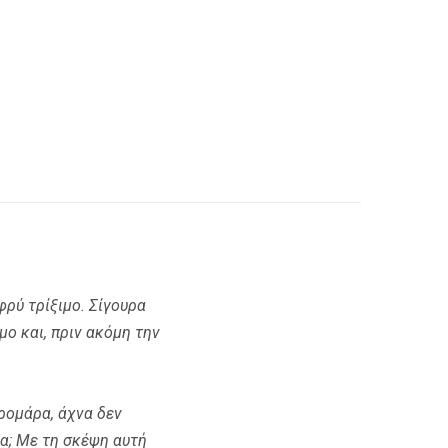
φρύ τρίξιμο. Σίγουρα
μο και, πριν ακόμη την
τρομάρα, άχνα δεν
ρα; Με τη σκέψη αυτή