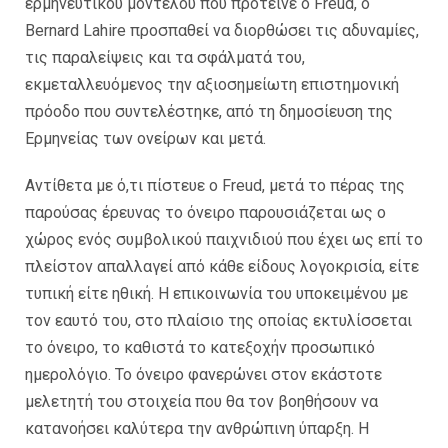
ερμηνευτικού μοντέλου που πρότεινε ο Freud, ο
Bernard Lahire προσπαθεί να διορθώσει τις αδυναμίες,
τις παραλείψεις και τα σφάλματά του,
εκμεταλλευόμενος την αξιοσημείωτη επιστημονική
πρόοδο που συντελέστηκε, από τη δημοσίευση της
Ερμηνείας των ονείρων και μετά.
Αντίθετα με ό,τι πίστευε ο Freud, μετά το πέρας της
παρούσας έρευνας το όνειρο παρουσιάζεται ως ο
χώρος ενός συμβολικού παιχνιδιού που έχει ως επί το
πλείστον απαλλαγεί από κάθε είδους λογοκρισία, είτε
τυπική είτε ηθική. Η επικοινωνία του υποκειμένου με
τον εαυτό του, στο πλαίσιο της οποίας εκτυλίσσεται
το όνειρο, το καθιστά το κατεξοχήν προσωπικό
ημερολόγιο. Το όνειρο φανερώνει στον εκάστοτε
μελετητή του στοιχεία που θα τον βοηθήσουν να
κατανοήσει καλύτερα την ανθρώπινη ύπαρξη. Η