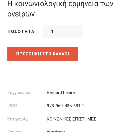
was:
τιμή
Η κοινωνιολογική ερμηνεία των
25.00€.
είναι:
ονείρων
22.50€.
ΠΟΣΌΤΗΤΑ
ΠΡΟΣΘΉΚΗ ΣΤΟ ΚΑΛΆΘΙ
Συγγραφέας:
Bernard Lahire
ISBN:
978-960-435-681-2
Κατηγορία:
ΚΟΙΝΩΝΙΚΕΣ ΕΠΙΣΤΗΜΕΣ