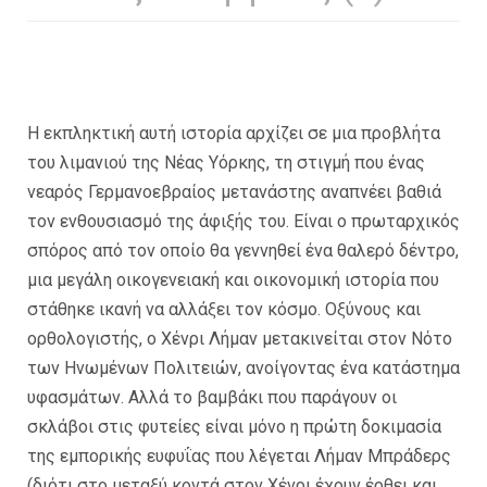
Η εκπληκτική αυτή ιστορία αρχίζει σε μια προβλήτα
του λιμανιού της Νέας Υόρκης, τη στιγμή που ένας
νεαρός Γερμανοεβραίος μετανάστης αναπνέει βαθιά
τον ενθουσιασμό της άφιξής του. Είναι ο πρωταρχικός
σπόρος από τον οποίο θα γεννηθεί ένα θαλερό δέντρο,
μια μεγάλη οικογενειακή και οικονομική ιστορία που
στάθηκε ικανή να αλλάξει τον κόσμο. Οξύνους και
ορθολογιστής, ο Χένρι Λήμαν μετακινείται στον Νότο
των Ηνωμένων Πολιτειών, ανοίγοντας ένα κατάστημα
υφασμάτων. Αλλά το βαμβάκι που παράγουν οι
σκλάβοι στις φυτείες είναι μόνο η πρώτη δοκιμασία
της εμπορικής ευφυΐας που λέγεται Λήμαν Μπράδερς
(διότι στο μεταξύ κοντά στον Χένρι έχουν έρθει και