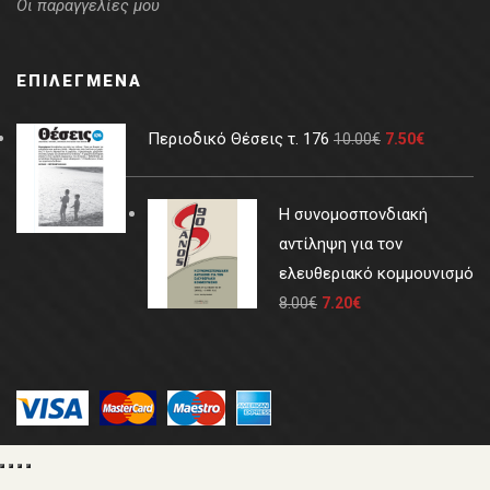
Οι παραγγελίες μου
ΕΠΙΛΕΓΜΈΝΑ
Περιοδικό Θέσεις τ. 176
10.00
€
7.50
€
Η συνομοσπονδιακή
αντίληψη για τον
ελευθεριακό κομμουνισμό
8.00
€
7.20
€