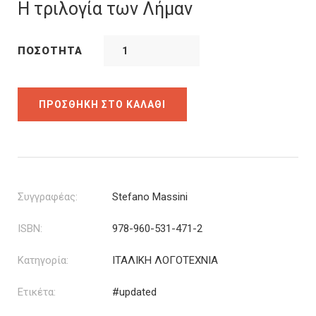
was:
τιμή
Η τριλογία των Λήμαν
28.50€.
είναι:
22.80€.
ΠΟΣΌΤΗΤΑ
ΠΡΟΣΘΉΚΗ ΣΤΟ ΚΑΛΆΘΙ
Συγγραφέας:
Stefano Massini
ISBN:
978-960-531-471-2
Κατηγορία:
ΙΤΑΛΙΚΗ ΛΟΓΟΤΕΧΝΙΑ
Ετικέτα:
#updated