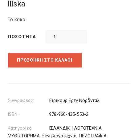
was:
τιμή
Illska
22.00€.
είναι:
16.50€.
Το κακό
ΠΟΣΌΤΗΤΑ
ΠΡΟΣΘΉΚΗ ΣΤΟ ΚΑΛΆΘΙ
Συγγραφέας:
Έιρικουρ Ερτν Νόρδνταλ
ISBN:
978-960-435-553-2
Κατηγορίες:
ΙΣΛΑΝΔΙΚΗ ΛΟΓΟΤΕΧΝΙΑ
,
ΜΥΘΙΣΤΟΡΗΜΑ
,
Ξένη λογοτεχνία
,
ΠΕΖΟΓΡΑΦΙΑ