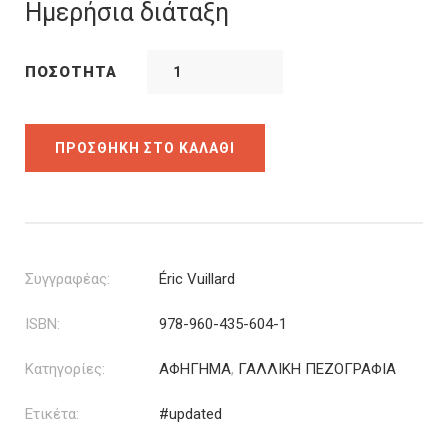
was:
τιμή
Ημερήσια διάταξη
14.00€.
είναι:
10.50€.
ΠΟΣΌΤΗΤΑ
ΠΡΟΣΘΉΚΗ ΣΤΟ ΚΑΛΆΘΙ
Συγγραφέας:
Éric Vuillard
ISBN:
978-960-435-604-1
Κατηγορίες:
ΑΦΗΓΗΜΑ
,
ΓΑΛΛΙΚΗ ΠΕΖΟΓΡΑΦΙΑ
Ετικέτα:
#updated