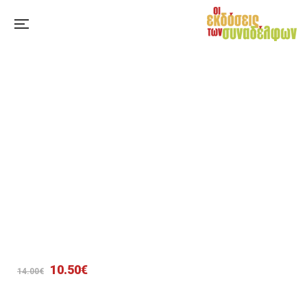
Original
Η
10.50
€
14.00
€
price
τρέχουσα