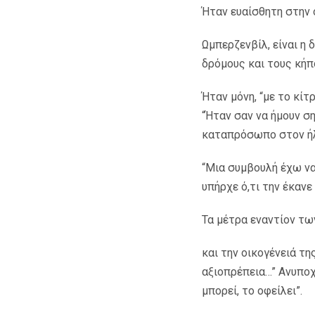
Ήταν ευαίσθητη στην 
Ωμπερζενβίλ, είναι η 
δρόμους και τους κήπ
Ήταν μόνη, “με το κίτ
“Ήταν σαν να ήμουν σ
καταπρόσωπο στον ήλι
“Μια συμβουλή έχω να 
υπήρχε ό,τι την έκανε
Τα μέτρα εναντίον τω
και την οικογένειά τη
αξιοπρέπεια…” Ανυποχώ
μπορεί, το οφείλει”.