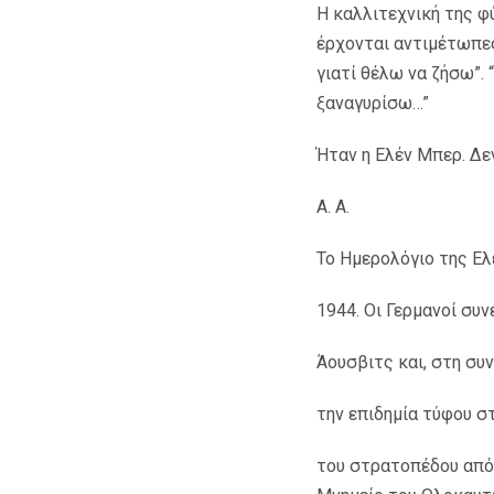
Η καλλιτεχνική της φύ
έρχονται αντιμέτωπες
γιατί θέλω να ζήσω”. 
ξαναγυρίσω…”
Ήταν η Ελέν Μπερ. Δε
Α. Α.
Το Ημερολόγιο της Ελ
1944. Οι Γερμανοί συ
Άουσβιτς και, στη συ
την επιδημία τύφου σ
του στρατοπέδου από 