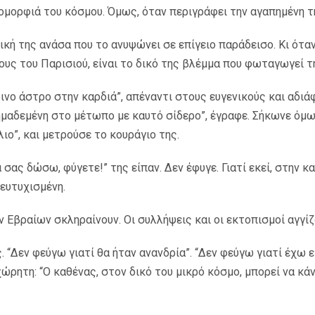
ομορφιά του κόσμου. Όμως, όταν περιγράφει την αγαπημένη τ
δική της ανάσα που το ανυψώνει σε επίγειο παράδεισο. Κι ότα
ους του Παρισιού, είναι το δικό της βλέμμα που φωταγωγεί τ
ρινο άστρο στην καρδιά”, απέναντι στους ευγενικούς και αδι
ημαδεμένη στο μέτωπο με καυτό σίδερο”, έγραφε. Σήκωνε όμω
ο”, και μετρούσε το κουράγιο της.
σας δώσω, φύγετε!” της είπαν. Δεν έφυγε. Γιατί εκεί, στην κ
 ευτυχισμένη.
ν Εβραίων σκληραίνουν. Οι συλλήψεις και οι εκτοπισμοί αγγί
ς. “Δεν φεύγω γιατί θα ήταν ανανδρία”. “Δεν φεύγω γιατί έχω 
ρητη: “Ο καθένας, στον δικό του μικρό κόσμο, μπορεί να κάνε