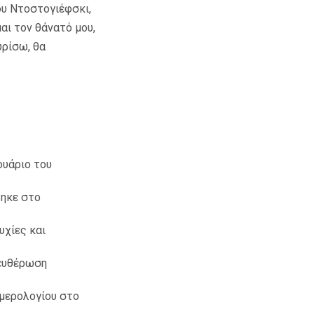
του Ντοστογιέφσκι,
αι τον θάνατό μου,
υρίσω, θα
ουάριο του
τηκε στο
υχίες και
λευθέρωση
ημερολογίου στο