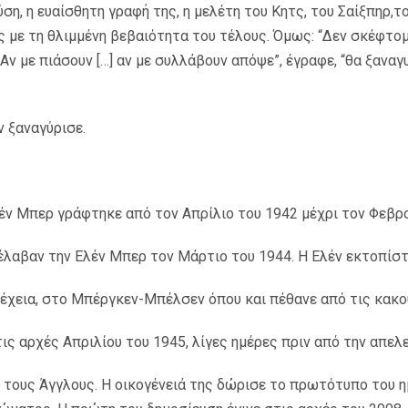
ση, η ευαίσθητη γραφή της, η μελέτη του Κητς, του Σαίξπηρ,
 με τη θλιμμένη βεβαιότητα του τέλους. Όμως: “Δεν σκέφτομ
“Αν με πιάσουν […] αν με συλλάβουν απόψε”, έγραφε, “θα ξαναγ
ν ξαναγύρισε.
έν Μπερ γράφτηκε από τον Απρίλιο του 1942 μέχρι τον Φεβρ
νέλαβαν την Ελέν Μπερ τον Μάρτιο του 1944. Η Ελέν εκτοπίσ
νέχεια, στο Μπέργκεν-Μπέλσεν όπου και πέθανε από τις κακο
τις αρχές Απριλίου του 1945, λίγες ημέρες πριν από την απε
τους Άγγλους. Η οικογένειά της δώρισε το πρωτότυπο του 