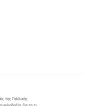
ές της Γαλλικής
 φιλοδοξία. Για το τι