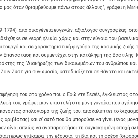
ό μας όταν θριαμβεύουμε πάνω στους άλλους”, γράφει η Mari
9-1794), από οικογένεια ευγενών, αξιόλογος συγγραφέας, σπο
δείχθηκε σε νεαρή ηλικία, χάρις και στην εύνοια του βασιλικ
ιτουργό και σε χαρακτηριστική φιγούρα της κοσμικής ζωής τ
ν Επανάσταση και συμμετέχει στην κατάληψη της Βαστίλης. 
τάκτης της “Διακήρυξης των δικαιωμάτων του ανθρώπου και 
Ζαιν Ζυστ για συνωμοσία, καταδικάζεται σε θάνατο και εκτελ
 αφήγησή του στο χρόνο που ο Ερώ ντε Σεσέλ, έγκλειστος στο 
λεσή του, γράφει μιαν επιστολή στη μόνη γυναίκα που αγάπησ
 κάνοντας απολογισμό της ζωής του, αποκαλύπτει το διχασμό
ός αριβίστας) και σ’ αυτό που θα μπορούσε να γίνει (ένας μο
εν είναι απλώς να αναπαραστήσει τη συγκεκριμένη εποχή αλ
ιδιαιτέρως επίκαιρα: την εξουσία, τη βία και τη σχέση (διφορο