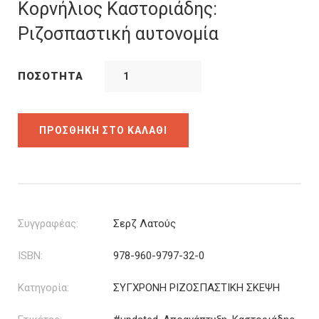
was:
τιμή
Κορνήλιος Καστοριάδης:
8.00€.
είναι:
Ριζοσπαστική αυτονομία
5.60€.
ΠΟΣΌΤΗΤΑ
ΠΡΟΣΘΉΚΗ ΣΤΟ ΚΑΛΆΘΙ
Συγγραφέας:
Σερζ Λατούς
ISBN:
978-960-9797-32-0
Κατηγορία:
ΣΥΓΧΡΟΝΗ ΡΙΖΟΣΠΑΣΤΙΚΗ ΣΚΕΨΗ