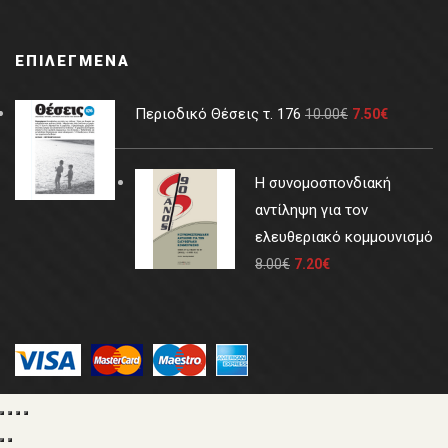
ΕΠΙΛΕΓΜΈΝΑ
Περιοδικό Θέσεις τ. 176
10.00
€
7.50
€
Η συνομοσπονδιακή
αντίληψη για τον
ελευθεριακό κομμουνισμό
8.00
€
7.20
€