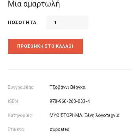
was:
τιμή
Μια αμαρτωλή
13.78€.
είναι:
11.02€.
ΠΟΣΌΤΗΤΑ
ΠΡΟΣΘΉΚΗ ΣΤΟ ΚΑΛΆΘΙ
Συγγραφέας:
Τζοβάννι Βέργκα
ISBN:
978-960-263-033-4
Κατηγορίες:
ΜΥΘΙΣΤΟΡΗΜΑ
,
Ξένη λογοτεχνία
Ετικέτα:
#updated