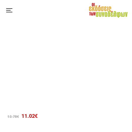
Original
Η
11.02
€
13.78
€
price
τρέχουσα