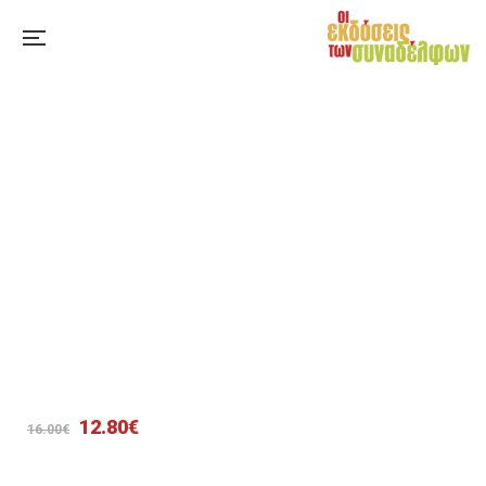
Original
Η
12.80
€
16.00
€
price
τρέχουσα