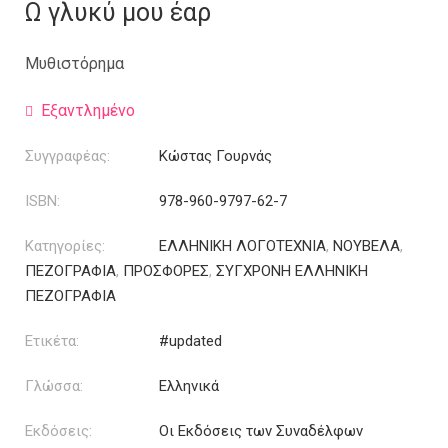
was:
τιμή
Ω γλυκύ μου έαρ
9.00€.
είναι:
3.00€.
Μυθιστόρημα
Εξαντλημένο
Συγγραφέας:
Κώστας Γουρνάς
ISBN:
978-960-9797-62-7
Κατηγορίες:
ΕΛΛΗΝΙΚΗ ΛΟΓΟΤΕΧΝΙΑ
,
ΝΟΥΒΕΛΑ
,
ΠΕΖΟΓΡΑΦΙΑ
,
ΠΡΟΣΦΟΡΕΣ
,
ΣΥΓΧΡΟΝΗ ΕΛΛΗΝΙΚΗ
ΠΕΖΟΓΡΑΦΙΑ
Ετικέτα:
#updated
Γλώσσα:
Ελληνικά
Εκδόσεις:
Οι Εκδόσεις των Συναδέλφων