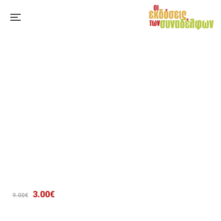
Original
Η
3.00
€
9.00
€
price
τρέχουσα