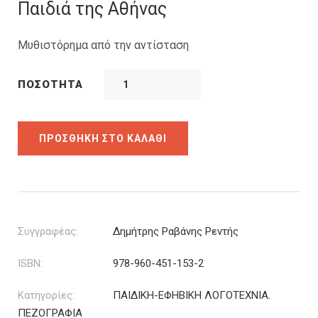
was:
τιμή
Παιδιά της Αθήνας
9.00€.
είναι:
7.20€.
Μυθιστόρημα από την αντίσταση
ΠΟΣΌΤΗΤΑ
ΠΡΟΣΘΉΚΗ ΣΤΟ ΚΑΛΆΘΙ
Συγγραφέας:
Δημήτρης Ραβάνης Ρεντής
ISBN:
978-960-451-153-2
Κατηγορίες:
ΠΑΙΔΙΚΗ-ΕΦΗΒΙΚΗ ΛΟΓΟΤΕΧΝΙΑ
,
ΠΕΖΟΓΡΑΦΙΑ