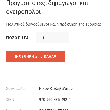
was:
τιμή
Πραγματιστές, δημαγωγοί και
30.00€.
είναι:
ονειροπόλοι
22.50€.
Πολιτικοί, διανοούμενοι και η πρόκληση της εξουσίας
ΠΟΣΌΤΗΤΑ
ΠΡΟΣΘΉΚΗ ΣΤΟ ΚΑΛΆΘΙ
Συγγραφέας:
Νίκος Κ. Αλιβιζάτος
ISBN:
978-960-435-492-4