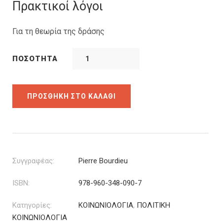
was:
τιμή
Πρακτικοί λόγοι
17.91€.
είναι:
14.33€.
Για τη θεωρία της δράσης
ΠΟΣΌΤΗΤΑ
ΠΡΟΣΘΉΚΗ ΣΤΟ ΚΑΛΆΘΙ
Συγγραφέας:
Pierre Bourdieu
ISBN:
978-960-348-090-7
Κατηγορίες:
ΚΟΙΝΩΝΙΟΛΟΓΙΑ
,
ΠΟΛΙΤΙΚΗ
ΚΟΙΝΩΝΙΟΛΟΓΙΑ