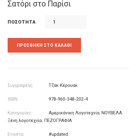
was:
τιμή
Σατόρι στο Παρίσι
12.44€.
είναι:
9.95€.
ΠΟΣΌΤΗΤΑ
ΠΡΟΣΘΉΚΗ ΣΤΟ ΚΑΛΆΘΙ
Συγγραφέας:
Τζακ Κέρουακ
ISBN:
978-960-348-202-4
Κατηγορίες:
Αμερικάνικη Λογοτεχνία
,
ΝΟΥΒΕΛΑ
,
Ξένη λογοτεχνία
,
ΠΕΖΟΓΡΑΦΙΑ
Ετικέτα:
#updated