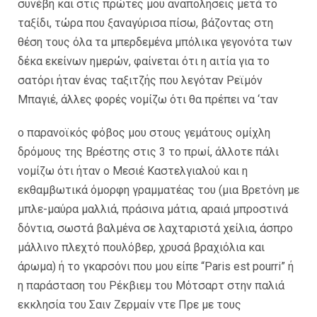
συνέβη και στις πρώτες μου αναπολήσεις μετά το
ταξίδι, τώρα που ξαναγύρισα πίσω, βάζοντας στη
θέση τους όλα τα μπερδεμένα μπόλικα γεγονότα των
δέκα εκείνων ημερών, φαίνεται ότι η αιτία για το
σατόρι ήταν ένας ταξιτζής που λεγόταν Pεϊμόν
Mπαγιέ, άλλες φορές νομίζω ότι θα πρέπει να ‘ταν
ο παρανοϊκός φόβος μου στους γεμάτους ομίχλη
δρόμους της Βρέστης στις 3 το πρωί, άλλοτε πάλι
νομίζω ότι ήταν ο Μεσιέ Καστελγιαλού και η
εκθαμβωτικά όμορφη γραμματέας του (μια Βρετόνη με
μπλε-μαύρα μαλλιά, πράσινα μάτια, αραιά μπροστινά
δόντια, σωστά βαλμένα σε λαχταριστά χείλια, άσπρο
μάλλινο πλεχτό πουλόβερ, χρυσά βραχιόλια και
άρωμα) ή το γκαρσόνι που μου είπε “Paris est pourri” ή
η παράσταση του Ρέκβιεμ του Μότσαρτ στην παλιά
εκκλησία του Σαιν Ζερμαίν ντε Πρε με τους