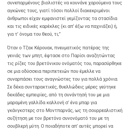
συνεπαρμένους βιολιστές να κουνάνε χαρούμενα τους
αγκώνες τους, γιατί τόσοι πολλοί διακεκριμένοι
άνθρωποι είχαν εμφανιστεί γεμίζοντας τα στασίδια
και τις ειδικές καρέκλες (κι απ’ έξω να παχνιάζει) ή,
για τ’ όνομα του θεού, τι;”
Όταν ο Τζακ Κέρουακ, πνευματικός πατέρας της
γενιάς των μπητ, έφτασε στο Παρίσι αναζητώντας
τις ρίζες του βρετόνικου ονόματός του, παρασύρθηκε
σε μια οδύσσεια περιπετειών που έμελλε να
συναρπάσει τους αναγνώστες του για πολλά χρόνια.
Σε δέκα συνταρακτικές, θυελλώδεις μέρες γεύτηκε
δεκάδες εμπειρίες, από τη συνάντησή του με μια
μαραμένη γαλλίδα καλλονή σ’ ένα μπαρ για
γκάνγκστερς στο Μοντπαρνάς, ως τη σουρρεαλιστική
συζήτηση με τον βρετόνο συνονόματό του με τη
σουβλερή μύτη. Ο ποιαδήποτε απ’ αυτές μπορεί να