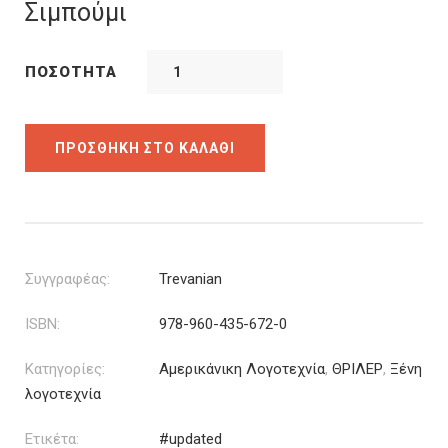
was:
τιμή
Σιμπούμι
17.70€.
είναι:
13.28€.
ΠΟΣΌΤΗΤΑ
ΠΡΟΣΘΉΚΗ ΣΤΟ ΚΑΛΆΘΙ
Συγγραφέας:
Trevanian
ISBN:
978-960-435-672-0
Κατηγορίες:
Αμερικάνικη Λογοτεχνία
,
ΘΡΙΛΕΡ
,
Ξένη
λογοτεχνία
Ετικέτα:
#updated