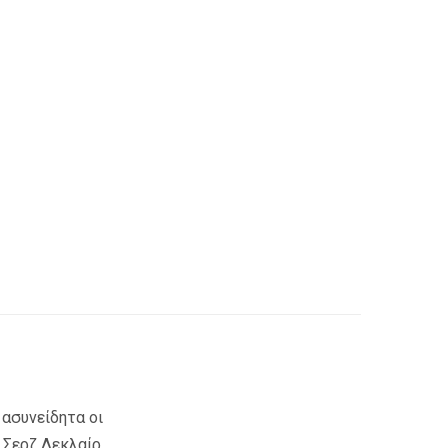
 ασυνείδητα οι
 Σερζ Λεκλαίρ