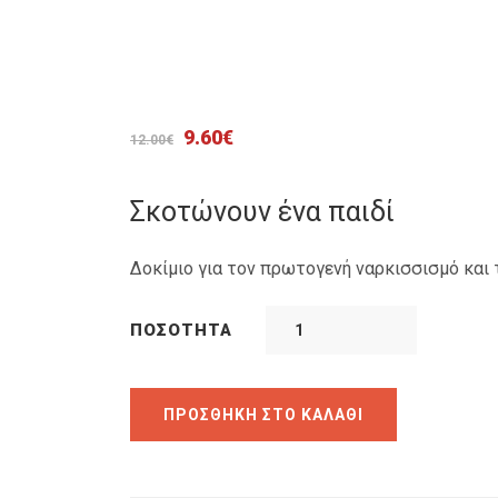
Original
Η
9.60
€
12.00
€
price
τρέχουσα
was:
τιμή
Σκοτώνουν ένα παιδί
12.00€.
είναι:
9.60€.
Δοκίμιο για τον πρωτογενή ναρκισσισμό και
ΠΟΣΌΤΗΤΑ
ΠΡΟΣΘΉΚΗ ΣΤΟ ΚΑΛΆΘΙ