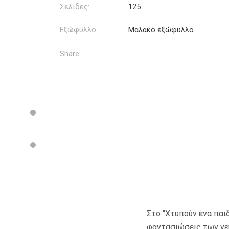
Σελίδες:
125
Εξώφυλλο:
Μαλακό εξώφυλλο
Share
Στo “Χτυπούν ένα παι
φαντασιώσεις των νευ